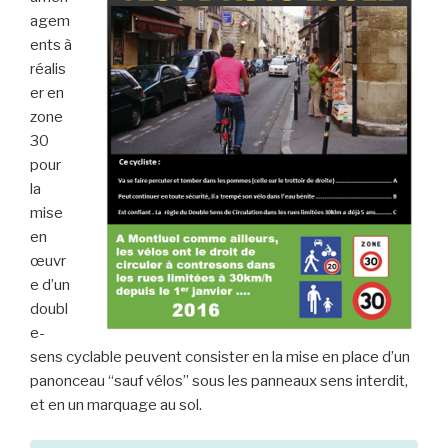
agem
ents à
réalis
er en
zone
30
pour
la
mise
en
œuvr
e d’un
doubl
e-
sens cyclable peuvent consister en la mise en place d’un
panonceau “sauf vélos” sous les panneaux sens interdit,
et en un marquage au sol.