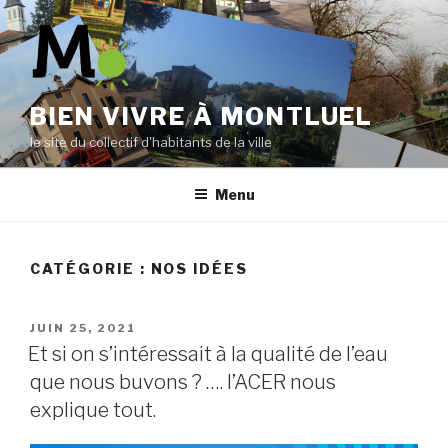
Aller
au
contenu
principal
BIEN VIVRE À MONTLUEL
le site du collectif d'habitants de la ville
Menu
CATÉGORIE :
NOS IDÉES
PUBLIÉ
JUIN 25, 2021
LE
Et si on s’intéressait à la qualité de l’eau
que nous buvons ? …. l’ACER nous
explique tout.