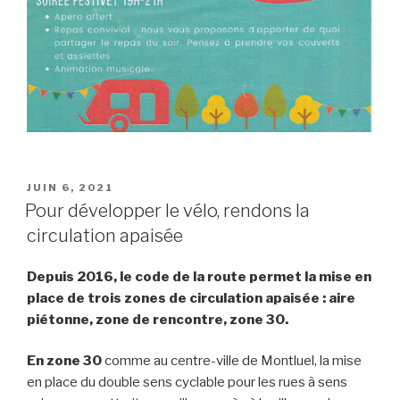
PUBLIÉ
JUIN 6, 2021
LE
Pour développer le vélo, rendons la
circulation apaisée
Depuis 2016, le code de la route permet la mise en
place de trois zones de circulation apaisée : aire
piétonne, zone de rencontre, zone 30.
En zone 30
comme au centre-ville de Montluel, la mise
en place du double sens cyclable pour les rues à sens