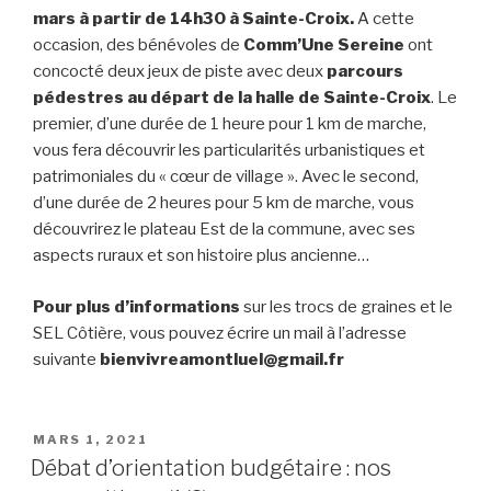
mars à partir de 14h30 à Sainte-Croix.
A cette
occasion, des bénévoles de
Comm’Une Sereine
ont
concocté deux jeux de piste avec deux
parcours
pédestres au départ de la halle de Sainte-Croix
. Le
premier, d’une durée de 1 heure pour 1 km de marche,
vous fera découvrir les particularités urbanistiques et
patrimoniales du « cœur de village ». Avec le second,
d’une durée de 2 heures pour 5 km de marche, vous
découvrirez le plateau Est de la commune, avec ses
aspects ruraux et son histoire plus ancienne…
Pour plus d’informations
sur les trocs de graines et le
SEL Côtière, vous pouvez écrire un mail à l’adresse
suivante
bienvivreamontluel@gmail.fr
PUBLIÉ
MARS 1, 2021
LE
Débat d’orientation budgétaire : nos