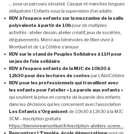
… pour un parcours sécurisé. Casque et manches longues
obligatoire ! Enfants sous la supervision d’un adulte.
RDV à l’espace enfants sur la mezzanine de la salle
polyvalente à partir de 10h
pour de multiples
activités : atelier dessin, atelier créatif, jeux de sociétés,
déguisements. Merci aux bénévoles de Bien vivre à
Montluel et de La Côtière s’amuse
RDV sur le stand de Peuples Solidaires à 11H pour
un jeu de l’oie solidaire
RDV à l’espace enfants de la MJC de 10h30 à
12h30 pour des lectures de contes
par L’AbriCôtière
RDV pour les professionnels qui travaillent avec
les enfants pour l’atelier « La parole aux enfants »
qui soutient la prise en compte de la parole des enfants
dans les décisions qui les concernent avec l’association
Les Enfants s’Organisent
de 10h30 à 12h30 à la MJC
3CM – inscription gratuite
https://bienvivreamontluel.fr/inscription-ateliers-scene…
Rencontrez L’Envolée, école démocratique
pour un