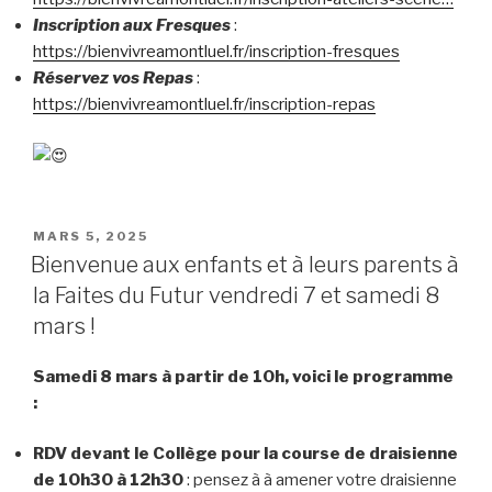
Inscription aux Fresques
:
https://bienvivreamontluel.fr/inscription-fresques
Réservez vos Repas
:
https://bienvivreamontluel.fr/inscription-repas
PUBLIÉ
MARS 5, 2025
LE
Bienvenue aux enfants et à leurs parents à
la Faites du Futur vendredi 7 et samedi 8
mars !
Samedi 8 mars à partir de 10h, voici le programme
:
RDV devant le Collège pour la course de draisienne
de 10h30 à 12h30
: pensez à à amener votre draisienne