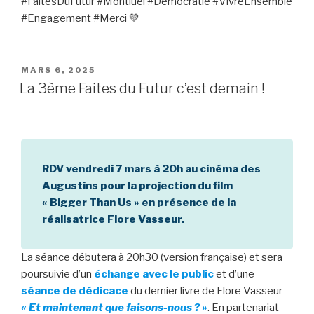
#FaitesDuFutur #Montluel #Démocratie #VivreEnsemble
#Engagement #Merci 💚
PUBLIÉ
MARS 6, 2025
LE
La 3ème Faites du Futur c’est demain !
RDV vendredi 7 mars à 20h au cinéma des
Augustins pour la projection du film
« Bigger Than Us » en présence de la
réalisatrice Flore Vasseur.
La séance débutera à 20h30 (version française) et sera
poursuivie d’un
échange avec le public
et d’une
séance de dédicace
du dernier livre de Flore Vasseur
« Et maintenant que faisons-nous ? »
. En partenariat