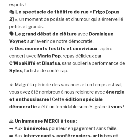
esprits !
🎭
Le spectacle de théâtre de rue « Frigo [opus
2] »
, un moment de poésie et d’humour qui a émerveillé
petits et grands.
🗣️
Le grand débat de clôture
avec
Dominique
Voynet
sur l’avenir de notre démocratie.
🎶
Des moments festifs et conviviaux
: apéro-
concert avec
Maria Pop
, repas délicieux par
C’MoaKiffé
et
Binafsa
, sans oublier la performance de
Sylex
, l’artiste de confé-rap.
🔹 Malgré la période des vacances et un temps estival,
vous avez été nombreux à nous rejoindre avec
énergie
et enthousiasme
! Cette
édition spéciale
démocratie
a été un formidable succès grâce à
vous
!
🙏
Un immense MERCI à tous
:
➡️ Aux
bénévoles
pour leur engagement sans faille.
➡️ Aux
intervenants, conférenciers, artistes et