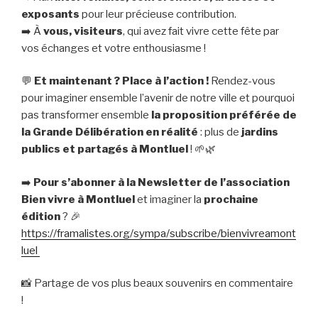
exposants
pour leur précieuse contribution.
➡️ À
vous, visiteurs
, qui avez fait vivre cette fête par
vos échanges et votre enthousiasme !
💬
Et maintenant ? Place à l’action !
Rendez-vous
pour imaginer ensemble l’avenir de notre ville et pourquoi
pas transformer ensemble
la proposition préférée de
la Grande Délibération en réalité
: plus de
jardins
publics et partagés à Montluel
! 🌱🌿
➡️
Pour s’abonner à la Newsletter de l’association
Bien vivre à Montluel
et imaginer la
prochaine
édition
? 🎉
https://framalistes.org/sympa/subscribe/bienvivreamont
luel
📸 Partage de vos plus beaux souvenirs en commentaire
!