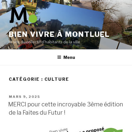
Aller
au
contenu
principal
BIEN VIVRE À MONTLUEL
le site du collectif d'habitants de la ville
Menu
CATÉGORIE :
CULTURE
PUBLIÉ
MARS 9, 2025
LE
MERCI pour cette incroyable 3ème édition
de la Faites du Futur !