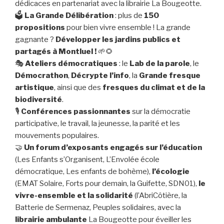
dédicaces en partenariat avec la librairie La Bougeotte.
🗳️
La Grande Délibération
: plus de
150
propositions
pour bien vivre ensemble ! La grande
gagnante ?
Développer les jardins publics et
partagés à Montluel !
🌱🌻
🎭
Ateliers démocratiques
: le
Lab de la parole
, le
Démocrathon
,
Décrypte l’info
, la
Grande fresque
artistique
, ainsi que des
fresques du climat et de la
biodiversité
.
🎙️
Conférences passionnantes
sur la démocratie
participative, le travail, la jeunesse, la parité et les
mouvements populaires.
🤝
Un forum d’exposants engagés
sur l’éducation
(Les Enfants s’Organisent, L’Envolée école
démocratique, Les enfants de bohème),
l’écologie
(EMAT Solaire, Forts pour demain, la Guifette, SDN01),
le
vivre-ensemble et la solidarité
(l’AbriCôtière, la
Batterie de Sermenaz, Peuples solidaires, avec la
librairie ambulante
La Bougeotte pour éveiller les