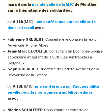
mars dans la
grande salle de la MJC
de Montluel
sur la thématique des solidarités :
👉
A 11h
(MJC) :
une conférence sur la solidarité
dans le travail
avec :
Fabienne GREBERT
, Conseillère régionale à la région
Auvergne-Rhône-Alpes
Jean-Marc LECULIER
, Consultant en Économie Sociale
et Solidaire et gérant de la SCIC Les Ain’trépides à
Béligneux
Sophie BERLIER
, Directrice de Côtière Avenir et de la
Recyclerie de la Côtière
👉
A 13h
(MJC):
une conférence sur l’accessibilité
en ville pour les personnes à mobilité réduite
avec :
Marina SCHAERER
, Consultante et experte en