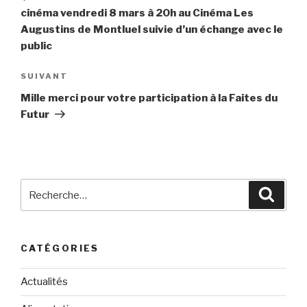
l’article
cinéma vendredi 8 mars à 20h au Cinéma Les
Augustins de Montluel suivie d’un échange avec le
public
Article
SUIVANT
suivant
Mille merci pour votre participation à la Faites du
Futur
Recherche
Reche
pour
:
CATÉGORIES
Actualités