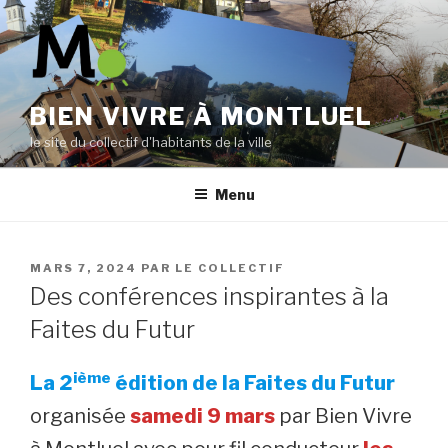
Aller
au
contenu
principal
BIEN VIVRE À MONTLUEL
le site du collectif d'habitants de la ville
Menu
PUBLIÉ
MARS 7, 2024
PAR
LE COLLECTIF
LE
Des conférences inspirantes à la
Faites du Futur
ième
La 2
édition de la Faites du Futur
organisée
samedi 9 mars
par Bien Vivre