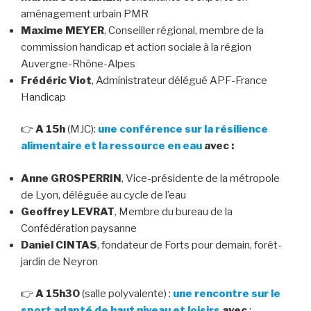
aménagement urbain PMR
Maxime MEYER
, Conseiller régional, membre de la
commission handicap et action sociale à la région
Auvergne-Rhône-Alpes
Frédéric Viot
, Administrateur délégué APF-France
Handicap
👉
A 15h
(MJC):
une conférence sur la résilience
alimentaire et la ressource en eau
avec :
Anne GROSPERRIN
, Vice-présidente de la métropole
de Lyon, déléguée au cycle de l’eau
Geoffrey LEVRAT
, Membre du bureau de la
Confédération paysanne
Daniel CINTAS
, fondateur de Forts pour demain, forêt-
jardin de Neyron
👉
A 15h30
(salle polyvalente) :
une rencontre
sur le
sport adapté de haut niveau et loisirs
avec
: