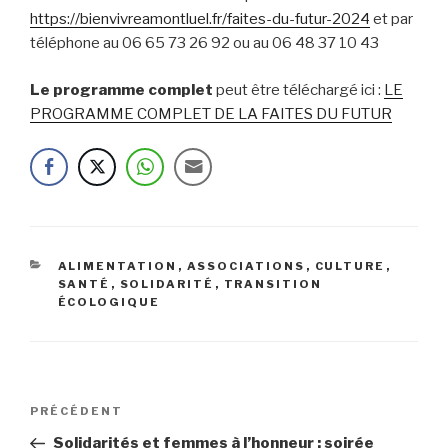
https://bienvivreamontluel.fr/faites-du-futur-2024
et par
téléphone au 06 65 73 26 92 ou au 06 48 37 10 43
Le programme complet
peut être téléchargé ici :
LE
PROGRAMME COMPLET DE LA FAITES DU FUTUR
CATÉGORIES
ALIMENTATION
,
ASSOCIATIONS
,
CULTURE
,
SANTÉ
,
SOLIDARITÉ
,
TRANSITION
ÉCOLOGIQUE
Navigation
Article
PRÉCÉDENT
de
précédent
Solidarités et femmes à l’honneur : soirée