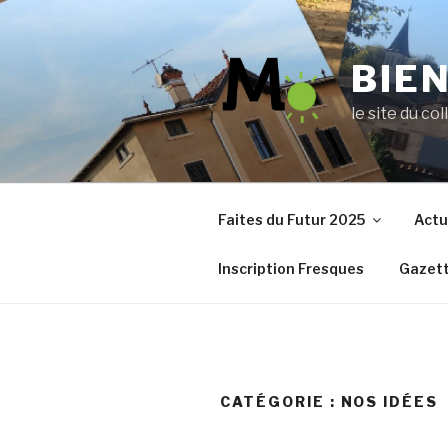
Aller
au
contenu
BIE
principal
le site du col
Faites du Futur 2025
Actu
Inscription Fresques
Gazett
CATÉGORIE :
NOS IDÉES