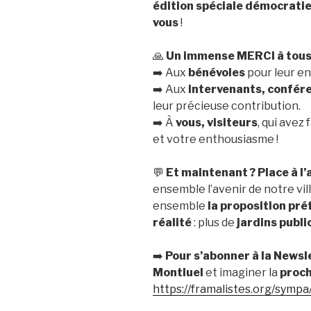
édition spéciale démocrati
vous
!
🙏
Un immense MERCI à tou
➡️ Aux
bénévoles
pour leur en
➡️ Aux
intervenants, confére
leur précieuse contribution.
➡️ À
vous, visiteurs
, qui avez
et votre enthousiasme !
💬
Et maintenant ? Place à l’a
ensemble l’avenir de notre vi
ensemble
la proposition pré
réalité
: plus de
jardins publi
➡️
Pour s’abonner à la Newsle
Montluel
et imaginer la
proch
https://framalistes.org/symp