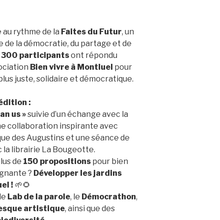
 au rythme de la
Faites du Futur
, un
 de la démocratie, du partage et de
e
300 participants
ont répondu
sociation
Bien vivre à Montluel
pour
us juste, solidaire et démocratique.
dition :
an us »
suivie d’un échange avec la
ne collaboration inspirante avec
que des Augustins et une séance de
la librairie La Bougeotte.
plus de
150 propositions
pour bien
agnante ?
Développer les jardins
el !
🌱🌻
 le
Lab de la parole
, le
Démocrathon
,
esque artistique
, ainsi que des