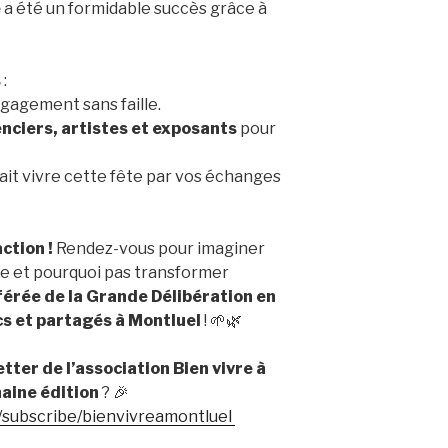
e
a été un formidable succès grâce à
s
:
gagement sans faille.
nciers, artistes et exposants
pour
 fait vivre cette fête par vos échanges
ction !
Rendez-vous pour imaginer
lle et pourquoi pas transformer
férée de la Grande Délibération en
cs et partagés à Montluel
! 🌱🌿
tter de l’association Bien vivre à
aine édition
? 🎉
a/subscribe/bienvivreamontluel