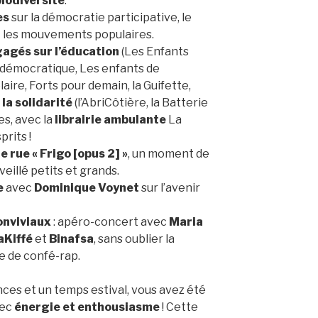
biodiversité
.
es
sur la démocratie participative, le
 et les mouvements populaires.
gagés
sur l’éducation
(Les Enfants
 démocratique, Les enfants de
ire, Forts pour demain, la Guifette,
la solidarité
(l’AbriCôtière, la Batterie
es, avec la
librairie ambulante
La
rits !
 rue « Frigo [opus 2] »
, un moment de
eillé petits et grands.
e
avec
Dominique Voynet
sur l’avenir
onviviaux
: apéro-concert avec
Maria
aKiffé
et
Binafsa
, sans oublier la
ste de confé-rap.
nces et un temps estival, vous avez été
vec
énergie et enthousiasme
! Cette