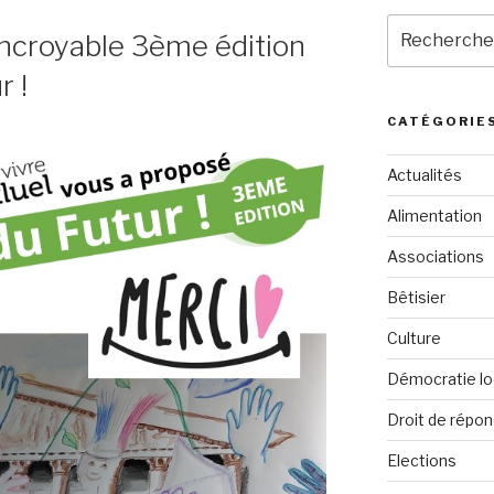
Recherche
ncroyable 3ème édition
pour
:
r !
CATÉGORIE
Actualités
Alimentation
Associations
Bêtisier
Culture
Démocratie lo
Droit de répo
Elections