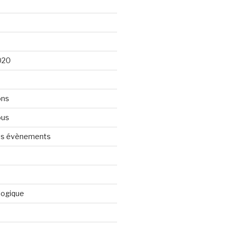
020
ons
ous
nos évènements
logique