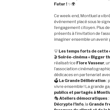
Futur !
✨🌍
Ce week-end, Montluel a vibré
événement placé sous le signe
l’engagement citoyen. Plus d
présents à l’invitation de l’as
imaginer ensemble un avenir pl
💡
Les temps forts de cette é
🎬
Soirée-cinéma « Bigger th
réalisatrice
Flore Vasseur
, u
l’association cinématographi
dédicaces en partenariat avec 
🗳️
La Grande Délibération
: 
vivre ensemble ! La grande g
publics et partagés à Montlu
🎭
Ateliers démocratiques
:
Décrypte l’info
, la
Grande fr