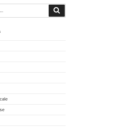
Recherche
S
cale
nse