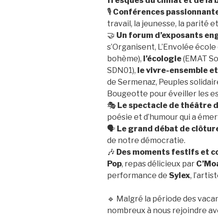
fresques du climat et de la 
🎙️
Conférences passionnant
travail, la jeunesse, la parité
🤝
Un forum d’exposants en
s’Organisent, L’Envolée école
bohème),
l’écologie
(EMAT Sola
SDN01),
le vivre-ensemble et 
de Sermenaz, Peuples solidair
Bougeotte pour éveiller les esp
🎭
Le spectacle de théâtre de
poésie et d’humour qui a émerv
🗣️
Le grand débat de clôtur
de notre démocratie.
🎶
Des moments festifs et c
Pop
, repas délicieux par
C’Mo
performance de
Sylex
, l’arti
🔹 Malgré la période des vaca
nombreux à nous rejoindre a