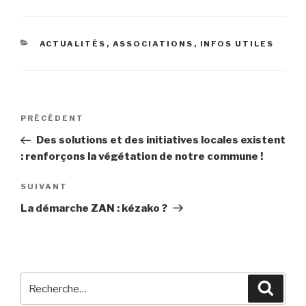
CATÉGORIES
ACTUALITÉS
,
ASSOCIATIONS
,
INFOS UTILES
Navigation
Article
PRÉCÉDENT
de
précédent
Des solutions et des initiatives locales existent
l’article
: renforçons la végétation de notre commune !
Article
SUIVANT
suivant
La démarche ZAN : kézako ?
Recherche
Reche
pour