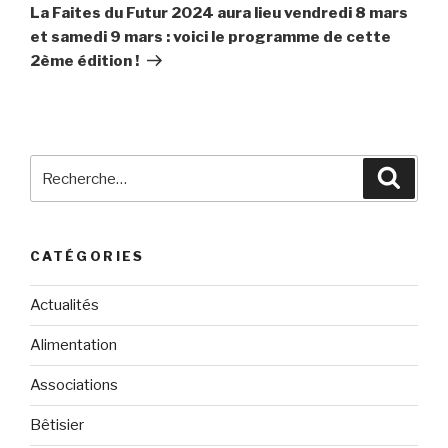
suivant
La Faites du Futur 2024 aura lieu vendredi 8 mars
et samedi 9 mars : voici le programme de cette
2ème édition !
Recherche
Reche
pour
:
CATÉGORIES
Actualités
Alimentation
Associations
Bêtisier