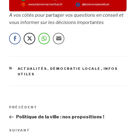
A vos côtés pour partager vos questions en conseil et
vous informer sur les décisions importantes
CATÉGORIES
ACTUALITÉS
,
DÉMOCRATIE LOCALE
,
INFOS
UTILES
Navigation
Article
PRÉCÉDENT
de
précédent
Politique de la ville : nos propositions !
l’article
Article
SUIVANT