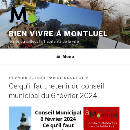
Aller
au
contenu
principal
BIEN VIVRE À MONTLUEL
le site du collectif d'habitants de la ville
Menu
PUBLIÉ
FÉVRIER 7, 2024
PAR
LE COLLECTIF
LE
Ce qu’il faut retenir du conseil
municipal du 6 février 2024