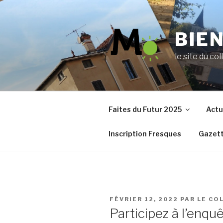
Aller
au
contenu
BIE
principal
le site du col
Faites du Futur 2025
Actu
Inscription Fresques
Gazett
PUBLIÉ
FÉVRIER 12, 2022
PAR
LE CO
LE
Participez à l’enquê