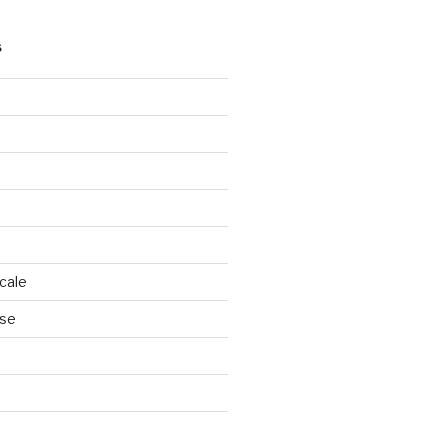
S
cale
nse