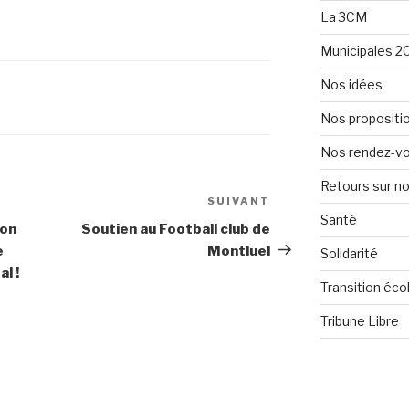
La 3CM
Municipales 2
Nos idées
Nos propositi
Nos rendez-v
Retours sur 
SUIVANT
Article
Santé
suivant
ion
Soutien au Football club de
e
Montluel
Solidarité
l !
Transition éco
Tribune Libre