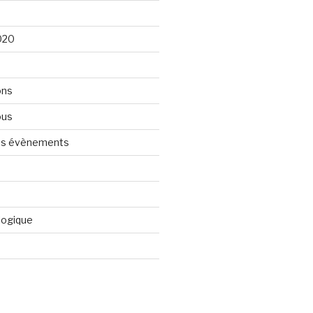
020
ons
ous
nos évènements
logique