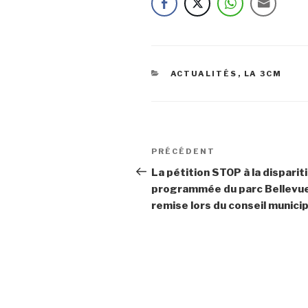
CATÉGORIES
ACTUALITÉS
,
LA 3CM
Navigation
Article
PRÉCÉDENT
de
précédent
La pétition STOP à la disparit
programmée du parc Bellevu
l’article
remise lors du conseil municipa