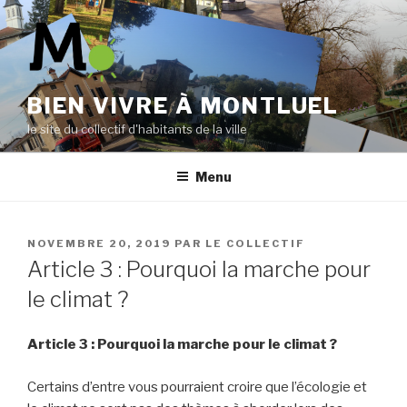
Aller
au
contenu
principal
BIEN VIVRE À MONTLUEL
le site du collectif d'habitants de la ville
Menu
PUBLIÉ
NOVEMBRE 20, 2019
PAR
LE COLLECTIF
LE
Article 3 : Pourquoi la marche pour
le climat ?
Article 3 : Pourquoi la marche pour le climat ?
Certains d’entre vous pourraient croire que l’écologie et