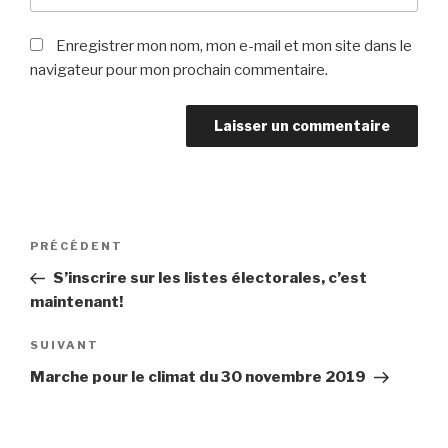
Enregistrer mon nom, mon e-mail et mon site dans le
navigateur pour mon prochain commentaire.
Navigation
Article
PRÉCÉDENT
de
précédent
S’inscrire sur les listes électorales, c’est
l’article
maintenant!
Article
SUIVANT
suivant
Marche pour le climat du 30 novembre 2019