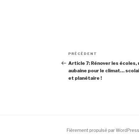
Navigation
Article
PRÉCÉDENT
de
précédent
Article 7: Rénover les écoles,
aubaine pour le climat… scola
l’article
et planétaire !
Fièrement propulsé par WordPres