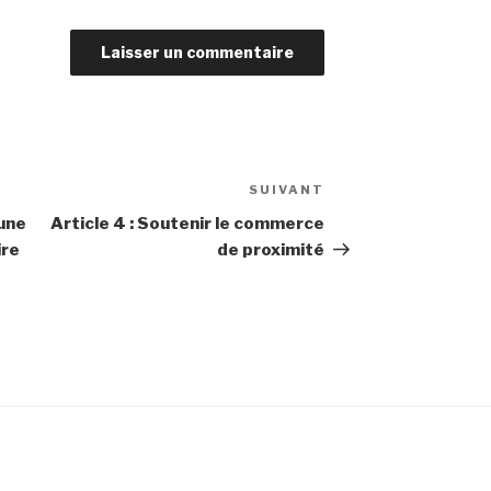
SUIVANT
Article
suivant
 une
Article 4 : Soutenir le commerce
ire
de proximité
s