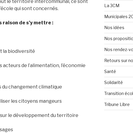
ut le territoire intercommunal, ce sont
La 3CM
d’école qui sont concernés.
Municipales 2
s raison de s’y mettre :
Nos idées
Nos propositi
Nos rendez-v
 la biodiversité
Retours sur 
es acteurs de l’alimentation, l’économie
Santé
Solidarité
ts du changement climatique
Transition éco
iliser les citoyens mangeurs
Tribune Libre
 sur le développement du territoire
ysages