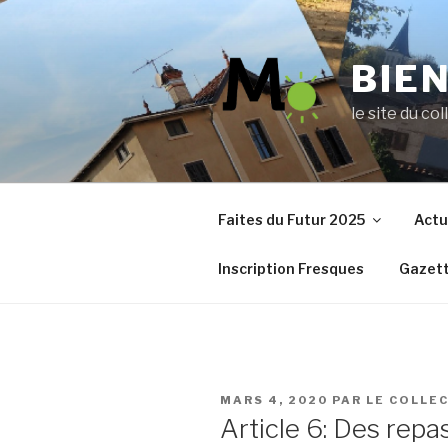
Aller
au
contenu
BIE
principal
le site du col
Faites du Futur 2025
Actu
Inscription Fresques
Gazett
PUBLIÉ
MARS 4, 2020
PAR
LE COLLE
LE
Article 6: Des repa