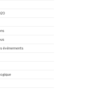
020
ons
ous
nos évènements
logique