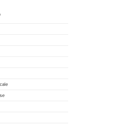
S
cale
nse