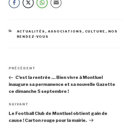
CATÉGORIES
ACTUALITÉS
,
ASSOCIATIONS
,
CULTURE
,
NOS
RENDEZ-VOUS
Navigation
Article
PRÉCÉDENT
de
précédent
C’est la rentrée … Bien vivre à Montluel
l’article
inaugure sa permanence et sa nouvelle Gazette
ce dimanche 5 septembre !
Article
SUIVANT
suivant
Le Football Club de Montluel obtient gain de
cause ! Carton rouge pour la mairie.